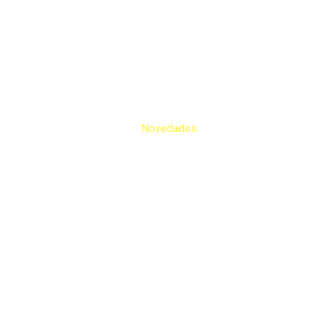
Novedades
Home
Blog
Carpet Cleaning
Novedades