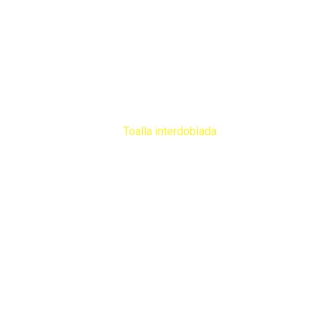
Productos
Home
Productos
papel
Toalla interdoblada