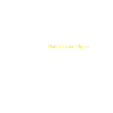
Productos
Home
Productos
Jarceria
Plato chico bio 50pzas