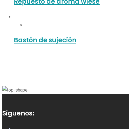
Repuesto de aroma wiese
Bastón de sujeción
Siguenos: