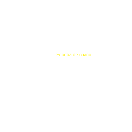
Productos
Home
Productos
Jarceria
Escoba de cuano