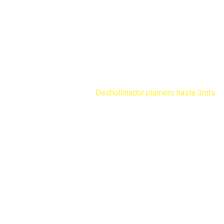
Productos
Home
Productos
Jarceria
Deshollinador plumero hasta 3mts