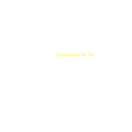
Productos
Home
Productos
Jarceria
Cloro polvo de 1kl