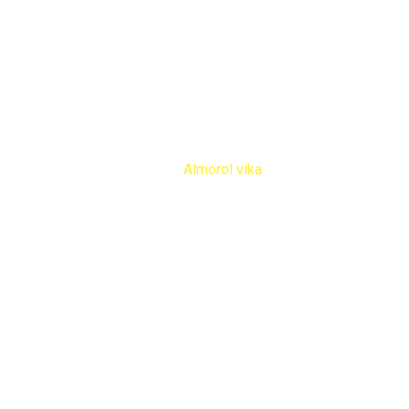
Productos
Home
Productos
Químicos
Almorol vika